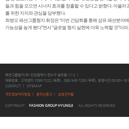
들과 힘을 모으면 시너지 효과를 창출할 수 있다고 밝혔다. 아울러 
를 위한 지지와 관심을 당부했다.
최병오 패션그룹형지 회장은 “이번 간담회를 통해 섬유 패션분야에
가능성을 높게 봤다”면서 “글로벌 형지 실현에 더욱 노력할 것”이라
패션그룹형지(주) 인천광역시 연수구 송도동 11-2
대표번호 : 고객센터 1599-7222 (유료) , 080-349-7200 (무료), 운영시간 09:00~18:
CONTACT
SITEMAP
개인정보처리방침
윤리신문고
상생건의함
COPYRIGHT
FASHION GROUP HYUNGJI
ALL RIGHTS RESERVED