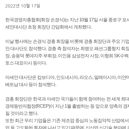
2022년 10월 17일
한국경영자총협회(회장 손경식)는 지난 10월 17일 서울 종로구
세안대사단 초청 회장단 간담회에서 개최했다.
이날 행사에는 손경식 경총 회장을 비롯해 경총 회장단과 주요 기
안 대사단도 참석했다. 경총 측 참석자는 최병오 패션그룹형지 회장
장, 송용덕 롯데지주 부회장, 이인용 삼성전자 사장, 이형희 SK수펙
토스 대표이사 등이다.
아세안 대사단은 캄보디아, 인도네시아, 라오스, 말레이시아, 미얀마,
베트남 대사 등이 참석했다.
경총 회장단은 한국과 아세안 국가들이 함께 참여하는 전 세계 최대
경제동반자협정(RCEP)이 지난 1월 출범하는 등 앞으로 양측의 
질 것이라고 했다.
또한 최근 우리 기업들은 기존 제조업 중심의 노동집약적 산업에서 
업 등 고도화된 투자에 나서고 있기 때문에, 신산업 신기술 분야에