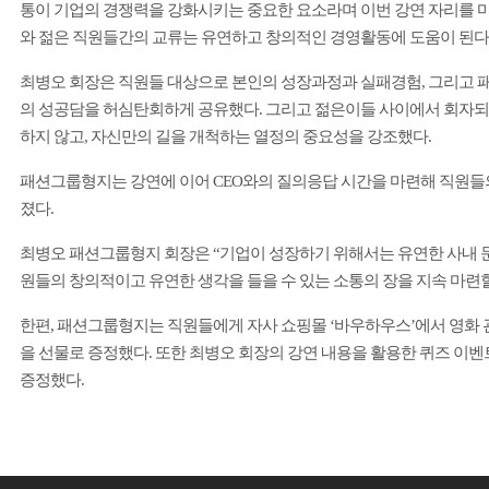
통이 기업의 경쟁력을 강화시키는 중요한 요소라며 이번 강연 자리를 
와 젊은 직원들간의 교류는 유연하고 창의적인 경영활동에 도움이 된
최병오 회장은 직원들 대상으로 본인의 성장과정과 실패경험
,
그리고
의 성공담을 허심탄회하게 공유했다
.
그리고 젊은이들 사이에서 회자
하지 않고
,
자신만의 길을 개척하는 열정의 중요성을 강조했다
.
패션그룹형지
는 강연에 이어
CEO
와의 질의응답 시간을 마련해 직원들
졌다
.
최병오 패션그룹형지
회장은
“
기업이 성장하기 위해서는 유연한 사내 
원들의 창의적이고 유연한 생각을 들을 수 있는 소통의 장을 지속 마련
한편
,
패션그룹형지
는 직원들에게 자사 쇼핑몰
‘
바우하우스
’
에서 영화 
을 선물로 증정했다
.
또한 최병오 회장의 강연 내용을 활용한 퀴즈 이벤
증정했다
.