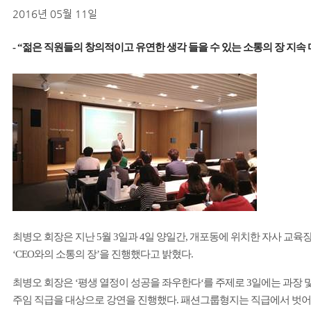
2016년 05월 11일
- “
젊은 직원들의 창의적이고 유연한 생각 들을 수 있는 소통의 장 지속 
최병오 회장은
지난
5
월
3
일과
4
일 양일간
,
개포동에 위치한 자사 교육
‘CEO
와의 소통의 장
’
을 진행했다고 밝혔다
.
최병오 회장은
‘
평생 열정이 성공을 좌우한다
‘
를 주제로
3
일에는 과장 
주임 직급을 대상으로 강연을 진행했다
.
패션그룹형지
는 직급에서 벗어